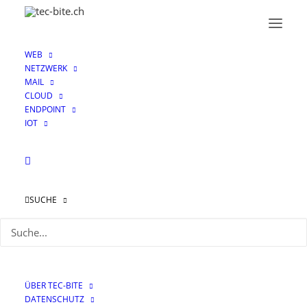
WEB
NETZWERK
MAIL
CLOUD
ENDPOINT
IOT
Abgesang auf AD
SUCHE
Query
19. JANUAR 2023
|
IN
NETZWERK
|
VON
EL FULANO
ÜBER TEC-BITE
DATENSCHUTZ