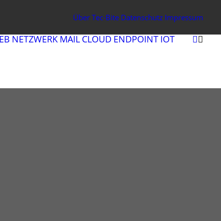
Über Tec-Bite
Datenschutz
Impressum
EB
NETZWERK
MAIL
CLOUD
ENDPOINT
IOT