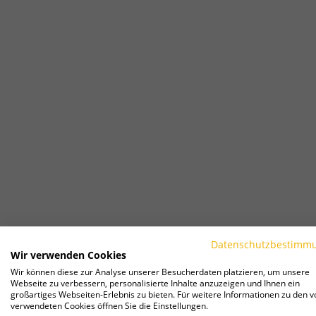
Datenschutzbestimm
Wir verwenden Cookies
Wir können diese zur Analyse unserer Besucherdaten platzieren, um unsere
Webseite zu verbessern, personalisierte Inhalte anzuzeigen und Ihnen ein
großartiges Webseiten-Erlebnis zu bieten. Für weitere Informationen zu den v
verwendeten Cookies öffnen Sie die Einstellungen.