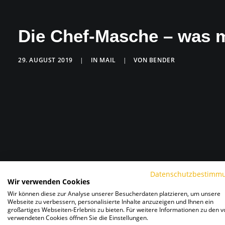
Die Chef-Masche – was 
29. AUGUST 2019
|
IN
MAIL
|
VON
BENDER
Datenschutzbestimm
Wir verwenden Cookies
Wir können diese zur Analyse unserer Besucherdaten platzieren, um unsere
Webseite zu verbessern, personalisierte Inhalte anzuzeigen und Ihnen ein
großartiges Webseiten-Erlebnis zu bieten. Für weitere Informationen zu den v
verwendeten Cookies öffnen Sie die Einstellungen.