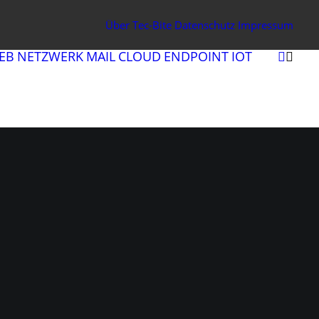
Über Tec-Bite
Datenschutz
Impressum
EB
NETZWERK
MAIL
CLOUD
ENDPOINT
IOT