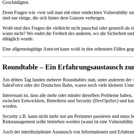
Geschädigten.
Denn Fragen wie «wie soll man mit einer entdeckten Vulnerability 
sind nur einige, die sich hinter dem Ganzen verbergen.
Wohl sind dies Fragen die vielleicht nicht pauschal oder generell als
wann nicht? Wo endet die Freiheit des anderen, wo die Sicherheit u
alltäglich wurde.
Eine allgemeingütige Antwort kann wohl in den seltensten Fällen gegeb
Roundtable – Ein Erfahrungsaustausch z
Am dritten Tag fanden mehrere Roundtables statt, unter anderem de
SalesForce oder der Deutschen Bahn, waren noch viele kleinere Unte
Interessant ist, dass alle mehr oder minder dieselben Probleme haben
zwischen Entwicklern, Betreibern und Security (DevOpsSec) und kann 
werden.
Security z.B. kann nicht mehr nur am Perimeter passieren und muss be
Riskmanagement sollte betrieben werden (wann ist eine Vulnerability
Auch der interdisziplinäre Austausch von Informationen und Erfahrun