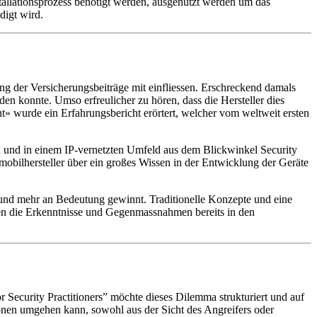
allationsprozess benötigt werden, ausgenutzt werden um das
digt wird.
ng der Versicherungsbeiträge mit einfliessen. Erschreckend damals
den konnte. Umso erfreulicher zu hören, dass die Hersteller dies
wurde ein Erfahrungsbericht erörtert, welcher vom weltweit ersten
und in einem IP-vernetzten Umfeld aus dem Blickwinkel Security
obilhersteller über ein großes Wissen in der Entwicklung der Geräte
 und mehr an Bedeutung gewinnt. Traditionelle Konzepte und eine
sen die Erkenntnisse und Gegenmassnahmen bereits in den
r Security Practitioners” möchte dieses Dilemma strukturiert und auf
nen umgehen kann, sowohl aus der Sicht des Angreifers oder