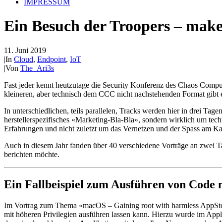
IMPRESSUM
Ein Besuch der Troopers – make 
11. Juni 2019
|
In
Cloud
,
Endpoint
,
IoT
|
Von
The_Ari3s
Fast jeder kennt heutzutage die Security Konferenz des Chaos Compu
kleineren, aber technisch dem CCC nicht nachstehenden Format gibt 
In unterschiedlichen, teils parallelen, Tracks werden hier in drei Ta
herstellerspezifisches «Marketing-Bla-Bla», sondern wirklich um tec
Erfahrungen und nicht zuletzt um das Vernetzen und der Spass am K
Auch in diesem Jahr fanden über 40 verschiedene Vorträge an zwei Ta
berichten möchte.
Ein Fallbeispiel zum Ausführen von Code 
Im Vortrag zum Thema «macOS – Gaining root with harmless AppSto
mit höheren Privilegien ausführen lassen kann. Hierzu wurde im Appli