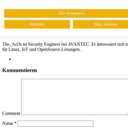
Alle akzeptieren
Ablehnen
Nein, anpassen
The_Ari3s
The_Ari3s ist Security Engineer bei AVANTEC. Er interessiert sich in
für Linux, IoT und OpenSource-Lösungen.
Kommentieren
Comment
Name
*