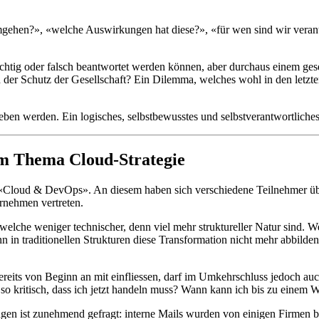
umgehen?», «welche Auswirkungen hat diese?», «für wen sind wir vera
 richtig oder falsch beantwortet werden können, aber durchaus einem ges
nd der Schutz der Gesellschaft? Ein Dilemma, welches wohl in den let
en werden. Ein logisches, selbstbewusstes und selbstverantwortliches V
um Thema Cloud-Strategie
r «Cloud & DevOps». An diesem haben sich verschiedene Teilnehmer üb
rnehmen vertreten.
, welche weniger technischer, denn viel mehr struktureller Natur sind.
in traditionellen Strukturen diese Transformation nicht mehr abbilden
reits von Beginn an mit einfliessen, darf im Umkehrschluss jedoch auc
 so kritisch, dass ich jetzt handeln muss? Wann kann ich bis zu einem 
gen ist zunehmend gefragt: interne Mails wurden von einigen Firmen ber