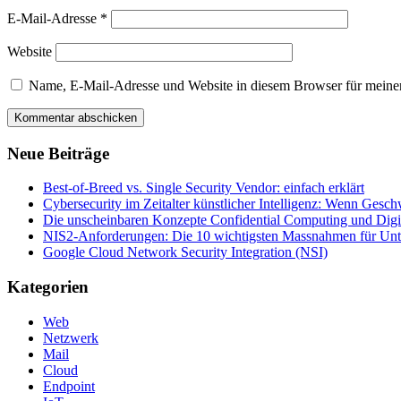
E-Mail-Adresse
*
Website
Name, E-Mail-Adresse und Website in diesem Browser für meine
Neue Beiträge
Best-of-Breed vs. Single Security Vendor: einfach erklärt
Cybersecurity im Zeitalter künstlicher Intelligenz: Wenn Gesc
Die unscheinbaren Konzepte Confidential Computing und Digi
NIS2-Anforderungen: Die 10 wichtigsten Massnahmen für Un
Google Cloud Network Security Integration (NSI)
Kategorien
Web
Netzwerk
Mail
Cloud
Endpoint