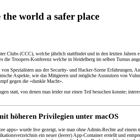
the world a safer place
ter Clubs (CCC), welche jährlich stattfindet und in den letzten Jahr
es die Troopers-Konferenz welche in Heidelberg im selben Turnus ang
gen von Spezialisten aus der Security- und Hacker-Szene Erfahrungen, An
hnische Aspekte, wie das Mitigieren und mögliche Ausnutzen von Vulner
ampf gegen die «dunkle Macht».
gen statt, von denen man leider nur einen Teil besuchen konnte; intere
mit höheren Privilegien unter macOS
re apps» wurde live gezeigt, wie man ohne Admin-Rechte auf einem 
kationsverzeichnis ein neuer (leerer) App-Container erstellt und ents