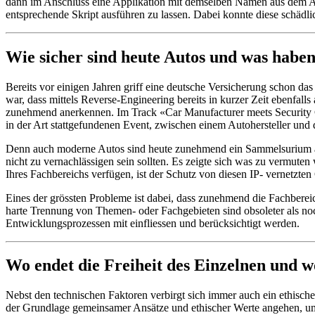
dann im Anschluss eine Applikation mit demselben Namen aus dem App
entsprechende Skript ausführen zu lassen. Dabei konnte diese schädlich
Wie sicher sind heute Autos und was haben
Bereits vor einigen Jahren griff eine deutsche Versicherung schon da
war, dass mittels Reverse-Engineering bereits in kurzer Zeit ebenfall
zunehmend anerkennen. Im Track «Car Manufacturer meets Security C
in der Art stattgefundenen Event, zwischen einem Autohersteller und 
Denn auch moderne Autos sind heute zunehmend ein Sammelsurium an
nicht zu vernachlässigen sein sollten. Es zeigte sich was zu vermut
Ihres Fachbereichs verfügen, ist der Schutz von diesen IP- vernetzte
Eines der grössten Probleme ist dabei, dass zunehmend die Fachbere
harte Trennung von Themen- oder Fachgebieten sind obsoleter als no
Entwicklungsprozessen mit einfliessen und berücksichtigt werden.
Wo endet die Freiheit des Einzelnen und w
Nebst den technischen Faktoren verbirgt sich immer auch ein ethische
der Grundlage gemeinsamer Ansätze und ethischer Werte angehen, um