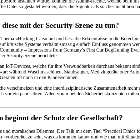
Store installiert wurde, konnten die Admin-Rechte, welche beim Inst
e Datei so gestaltet werden, dass die Signatur als solches nicht beschä
 diese mit der Security-Szene zu tun?
s Thema «Hacking Cars» auf und liess die Erkenntnisse in die Berechnu
s auf kritische Systeme verhältnismässig einfach Einfluss genommen wer
ommunity – Impressions from Germany’s First Car BugHunting Event» 
der Security-Szene berichtete.
 IoT-Devices, welche für ihre Verwundbarkeit durchaus bekannt sind 
en war: während Waschmaschinen, Staubsauger, Medizingeräte oder Autom
n Geräten oft noch in den Kinderschuhen.
iche verschmelzen und eine interdisziplinarische Zusammenarbeit mehr
ch vor ein paar Jahren. Allen voran bei den Sicherheitskonzepten müs
o beginnt der Schutz der Gesellschaft?
s und moralisches Dilemma. Der Talk mit dem Titel “Practical Ethics fo
 «vorbereitet zu sein, was da kommen kann» und wie man mit Situatio