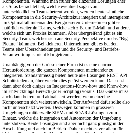
Komponenten. Während man früher die einzelnen Lösungen eher
als Silos betrachtet hat, welche eventuell sogar von
unterschiedlichen Teams betreut wurden, werden heute sämtliche
Komponenten in die Security-Architektur integriert und interagieren
im Optimalfall miteinander. Bei grösseren Unternehmen gibt es
natürlich weiterhin Teams, welche sich z.B. um E-Mail, und andere,
welche sich um Proxies kümmern. Aber übergreifend gibt es ein
Security-Team, welches sich aus Security-Perspektive um das “Big
Picture” kümmert. Bei kleineren Unternehmen gibt es bei den
Teams eher Überschneidungen und die Security- und Betriebs-
Verantwortung ist nicht klar getrennt.
Unabhängig von der Grösse einer Firma ist es eine enorme
Herausforderung, die ganzen Komponenten miteinander zu
integrieren. Standardmässig bieten heute alle Lösungen REST-API
Schnittstellen an, über welche dies gelöst werden kann. Das setzt
dann aber doch einiges an Integrations-Know-how und Know-how
im Entwicklungs-Bereich (oder Scripting) voraus. Das Ganze muss
auch dann betreut und aktualisiert werden, wenn einzelne
Komponenten sich weiterentwickeln. Der Aufwand dafür sollte also
nicht unterschätzt werden. Deswegen kommen in grösseren
Umgebungen mittlerweile SIEM- und SOAR-Lösungen zum
Einsatz, welche die Integration und Automation der Umgebung
unterstützen. Beide Lösungen sind aber nicht ganz günstig in der
Anschaffung und auch im Betrieb. Daher macht es vor allem für