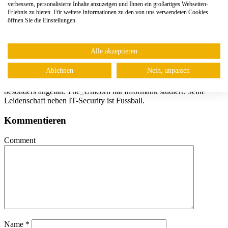
verbessern, personalisierte Inhalte anzuzeigen und Ihnen ein großartiges Webseiten-
Erlebnis zu bieten. Für weitere Informationen zu den von uns verwendeten Cookies
öffnen Sie die Einstellungen.
Alle akzeptieren
The_Unicorn
Ablehnen
Nein, anpassen
The_Unicorn ist Principal Security Engineer bei AVANTEC. Die
Lösungen von Check Point, Fortinet und Vectra haben es ihm
besonders angetan. The_Unicorn hat Informatik studiert. Seine
Leidenschaft neben IT-Security ist Fussball.
Kommentieren
Comment
Name
*