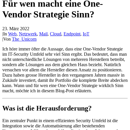
Für wen macht eine One-
Vendor Strategie Sinn?
23. März 2022
|
In
Web
,
Netzwerk
,
Mail
,
Cloud
,
Endpoint
,
IoT
|
Von
The_Unicorn
Ich höre immer öfter die Aussage, dass eine One-Vendor Strategie
im IT-Security Umfeld sehr viel Sinn ergibt. Das bedeutet, dass man
nicht unterschiedliche Lösungen von mehreren Herstellern betreibt,
sondern alle Lösungen aus dem gleichen Haus bezieht. Natürlich
versuchen vor allem die Hersteller diesen Ansatz zu positionieren.
Dazu haben grosse Hersteller in den vergangenen Jahren massiv in
Zukäufe investiert, damit ihr Portfolio die komplette Breite abdecken
kann. Wann und für wen eine One-Vendor Strategie wirklich Sinn
macht, möchte ich in diesem Blog-Post erläutern.
Was ist die Herausforderung?
Ein zentraler Punkt in einem effizienten Security Umfeld ist die
Integration sowie die Automatisierung aller bestehenden