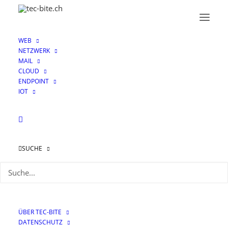
WEB
NETZWERK
MAIL
CLOUD
ENDPOINT
IOT
SUCHE
Neue Features
Features Features –
ÜBER TEC-BITE
Zscaler Version 6.2
DATENSCHUTZ