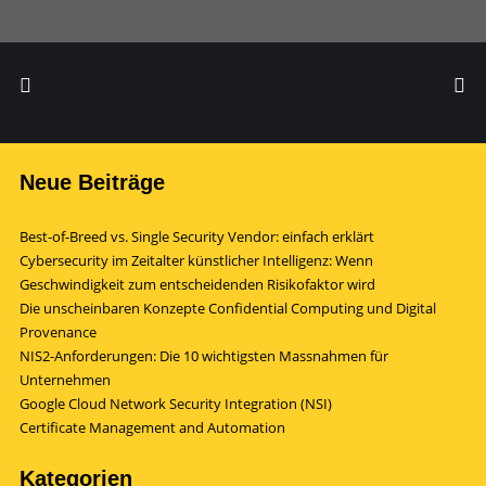
Neue Beiträge
Best-of-Breed vs. Single Security Vendor: einfach erklärt
Cybersecurity im Zeitalter künstlicher Intelligenz: Wenn
Geschwindigkeit zum entscheidenden Risikofaktor wird
Die unscheinbaren Konzepte Confidential Computing und Digital
Provenance
NIS2-Anforderungen: Die 10 wichtigsten Massnahmen für
Unternehmen
Google Cloud Network Security Integration (NSI)
Certificate Management and Automation
Kategorien