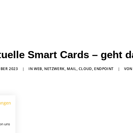
tuelle Smart Cards – geht 
MBER 2023
|
IN
WEB
,
NETZWERK
,
MAIL
,
CLOUD
,
ENDPOINT
|
VO
ungen
on uns