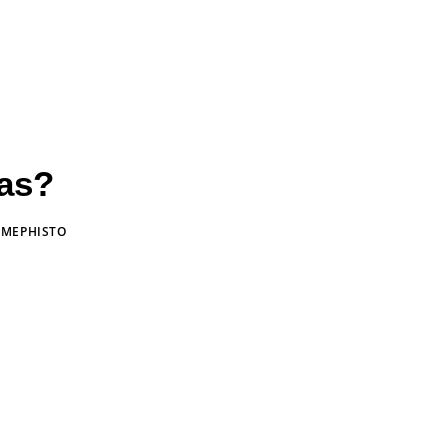
das?
N
MEPHISTO