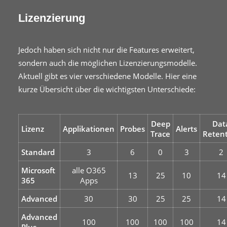
Lizenzierung
Jedoch haben sich nicht nur die Features erweitert,
sondern auch die möglichen Lizenzierungsmodelle.
Aktuell gibt es vier verschiedene Modelle. Hier eine
kurze Übersicht über die wichtigsten Unterschiede:
Deep
Dat
Lizenz
Applikationen
Probes
Alerts
Trace
Reten
Standard
3
6
0
3
2
Microsoft
alle O365
13
25
10
14
365
Apps
Advanced
30
30
25
25
14
Advanced
100
100
100
100
14