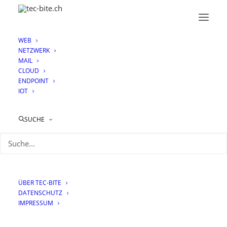
WEB
NETZWERK
MAIL
CLOUD
ENDPOINT
IOT
Check Point Harmony
SASE
SUCHE
ÜBER TEC-BITE
DATENSCHUTZ
IMPRESSUM