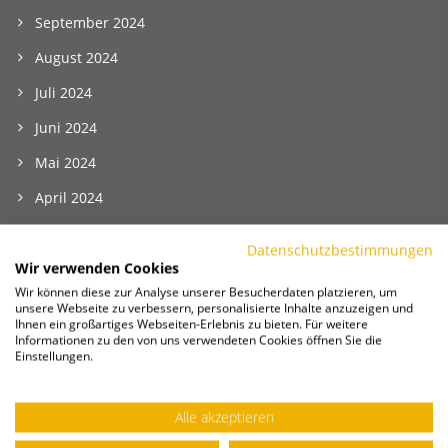
September 2024
August 2024
Juli 2024
Juni 2024
Mai 2024
April 2024
März 2024
Datenschutzbestimmungen
Februar 2024
Wir verwenden Cookies
Wir können diese zur Analyse unserer Besucherdaten platzieren, um
Januar 2024
unsere Webseite zu verbessern, personalisierte Inhalte anzuzeigen und
Ihnen ein großartiges Webseiten-Erlebnis zu bieten. Für weitere
Dezember 2023
Informationen zu den von uns verwendeten Cookies öffnen Sie die
Einstellungen.
November 2023
Oktober 2023
Alle akzeptieren
September 2023