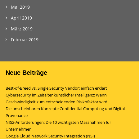
Mai 2019
April 2019
März 2019
Februar 2019
Neue Beiträge
Best-of-Breed vs. Single Security Vendor: einfach erklärt
Cybersecurity im Zeitalter künstlicher Intelligenz: Wenn
Geschwindigkeit zum entscheidenden Risikofaktor wird
Die unscheinbaren Konzepte Confidential Computing und Digital
Provenance
NIS2-Anforderungen: Die 10 wichtigsten Massnahmen für
Unternehmen
Google Cloud Network Security Integration (NSI)