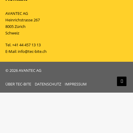
AVANTEC AG
Heinrichstrasse 267
8005 Zürich
Schweiz
Tel.
+41 44 457 13 13
E-Mail:
info@tec-bite.ch
© 2026 AVANTEC AG
ÜBER TEC-BITE
DATENSCHUTZ
IMPRESSUM
Privacy Preference Center
Privacy Preferences