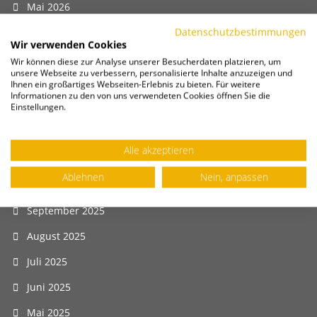
Mai 2026
Datenschutzbestimmungen
April 2026
Wir verwenden Cookies
März 2026
Wir können diese zur Analyse unserer Besucherdaten platzieren, um
unsere Webseite zu verbessern, personalisierte Inhalte anzuzeigen und
Februar 2026
Ihnen ein großartiges Webseiten-Erlebnis zu bieten. Für weitere
Informationen zu den von uns verwendeten Cookies öffnen Sie die
Einstellungen.
Januar 2026
Dezember 2025
Alle akzeptieren
November 2025
Ablehnen
Nein, anpassen
Oktober 2025
September 2025
August 2025
Juli 2025
Juni 2025
Mai 2025