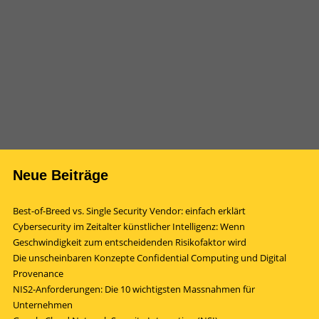
Neue Beiträge
Best-of-Breed vs. Single Security Vendor: einfach erklärt
Cybersecurity im Zeitalter künstlicher Intelligenz: Wenn
Geschwindigkeit zum entscheidenden Risikofaktor wird
Die unscheinbaren Konzepte Confidential Computing und Digital
Provenance
NIS2-Anforderungen: Die 10 wichtigsten Massnahmen für
Unternehmen