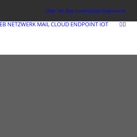
Über Tec-Bite
Datenschutz
Impressum
EB
NETZWERK
MAIL
CLOUD
ENDPOINT
IOT