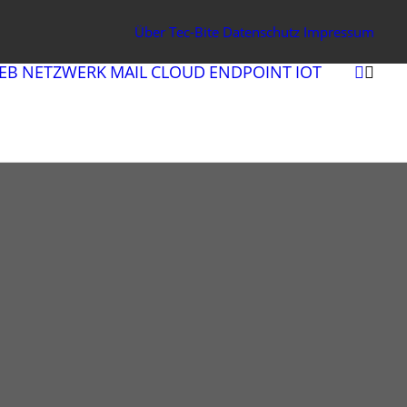
Über Tec-Bite
Datenschutz
Impressum
EB
NETZWERK
MAIL
CLOUD
ENDPOINT
IOT