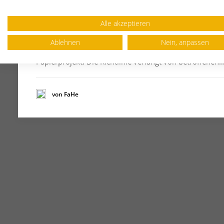
24. Juni 2026
NIS2-Anforderungen: Die 10 wichtigsten
Alle akzeptieren
Massnahmen für Unternehmen
Ablehnen
Nein, anpassen
NIS2 ist kein reines Compliance-Thema und schon gar 
Papierprojekt. Die Richtlinie verlangt von betroffenen
von FaHe