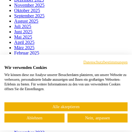
November 2025
Oktober 2025
September 2025
August 2025
Juli 2025
Juni 2025
Mai 2025
April 2025
März 2025
Februar 2025
Januar 2025
Datenschutzbestimmungen
Dezember 2024
Wir verwenden Cookies
November 2024
Oktober 2024
Wir können diese zur Analyse unserer Besucherdaten platzieren, um unsere Webseite zu
September 2024
verbessern, personalisierte Inhalte anzuzeigen und Ihnen ein großartiges Webseiten-
Erlebnis zu bieten. Für weitere Informationen zu den von uns verwendeten Cookies
August 2024
öffnen Sie die Einstellungen.
Juli 2024
Juni 2024
Mai 2024
April 2024
Alle akzeptieren
März 2024
Februar 2024
Ablehnen
Nein, anpassen
Januar 2024
Dezember 2023