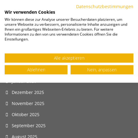
August 2026
Datenschutzbestimmungen
Wir verwenden Cookies
Juli 2026
Wir können diese zur Analyse unserer Besucherdaten platzieren, um
unsere Webseite zu verbessern, personalisierte Inhalte anzuzeigen und
Juni 2026
Ihnen ein großartiges Webseiten-Erlebnis zu bieten. Für weitere
Informationen zu den von uns verwendeten Cookies öffnen Sie die
Mai 2026
Einstellungen.
April 2026
Alle akzeptieren
März 2026
Ablehnen
Nein, anpassen
Februar 2026
Januar 2026
Dezember 2025
November 2025
Oktober 2025
September 2025
August 2025