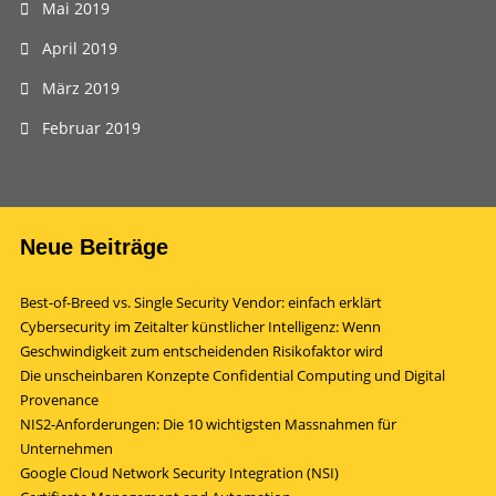
Mai 2019
April 2019
März 2019
Februar 2019
Neue Beiträge
Best-of-Breed vs. Single Security Vendor: einfach erklärt
Cybersecurity im Zeitalter künstlicher Intelligenz: Wenn
Geschwindigkeit zum entscheidenden Risikofaktor wird
Die unscheinbaren Konzepte Confidential Computing und Digital
Provenance
NIS2-Anforderungen: Die 10 wichtigsten Massnahmen für
Unternehmen
Google Cloud Network Security Integration (NSI)