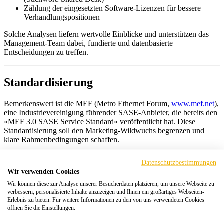
Zählung der eingesetzten Software-Lizenzen für bessere
Verhandlungspositionen
Solche Analysen liefern wertvolle Einblicke und unterstützen das
Management-Team dabei, fundierte und datenbasierte
Entscheidungen zu treffen.
Standardisierung
Bemerkenswert ist die MEF (Metro Ethernet Forum,
www.mef.net
),
eine Industrievereinigung führender SASE-Anbieter, die bereits den
«MEF 3.0 SASE Service Standard» veröffentlicht hat. Diese
Standardisierung soll den Marketing-Wildwuchs begrenzen und
klare Rahmenbedingungen schaffen.
Gartner hat den Magic Quadrant für Single Vendor SASE (SV-
Datenschutzbestimmungen
SASE) veröffentlicht, in dem ein Hersteller alle SASE-
Wir verwenden Cookies
Komponenten bereitstellen kann. Dies bedeutet jedoch nicht, dass
alle Komponenten „Best-of-Breed“ sind oder dass eine
Wir können diese zur Analyse unserer Besucherdaten platzieren, um unsere Webseite zu
verbessern, personalisierte Inhalte anzuzeigen und Ihnen ein großartiges Webseiten-
Kombination verschiedener Hersteller (Multi Vendor SASE) nicht
Erlebnis zu bieten. Für weitere Informationen zu den von uns verwendeten Cookies
besser wäre. Jedes Unternehmen muss individuell entscheiden,
öffnen Sie die Einstellungen.
welche Lösung für den SSE/SASE-Weg am besten geeignet ist.