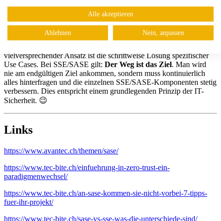
Alle akzeptieren
SSE/SASE – der Weg ist das Ziel
Ablehnen
Nein, anpassen
Viele Unternehmen haben Schwierigkeiten, SSE/SASE-Projekte zu
starten, oft stehen sie sich dabei selbst im Weg. Ein
vielversprechender Ansatz ist die schrittweise Lösung spezifischer
Use Cases. Bei SSE/SASE gilt:
Der Weg ist das Ziel
. Man wird
nie am endgültigen Ziel ankommen, sondern muss kontinuierlich
alles hinterfragen und die einzelnen SSE/SASE-Komponenten stetig
verbessern. Dies entspricht einem grundlegenden Prinzip der IT-
Sicherheit. 😉
Links
https://www.avantec.ch/themen/sase/
https://www.tec-bite.ch/einfuehrung-in-zero-trust-ein-
paradigmenwechsel/
https://www.tec-bite.ch/an-sase-kommen-sie-nicht-vorbei-7-tipps-
fuer-ihr-projekt/
https://www.tec-bite.ch/sase-vs-sse-was-die-unterschiede-sind/