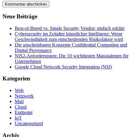
Neue Beiträge
Best-of-Breed vs. Single Security Vendor: einfach erklärt
Cybersecurity im Zeitalter künstlicher Intelligenz: Wenn
Geschwindigkeit zum entscheidenden Risikofaktor wird
Die unscheinbaren Konzepte Confidential Computing und
Digital Provenance
NIS2-Anforderungen: Die 10 wichtigsten Massnahmen für
Unternehmen
Google Cloud Network Security Integration (NSI)
Kategorien
Web
Netzwerk
Mail
Cloud
Endpoint
IoT
Uncategorized
Archiv