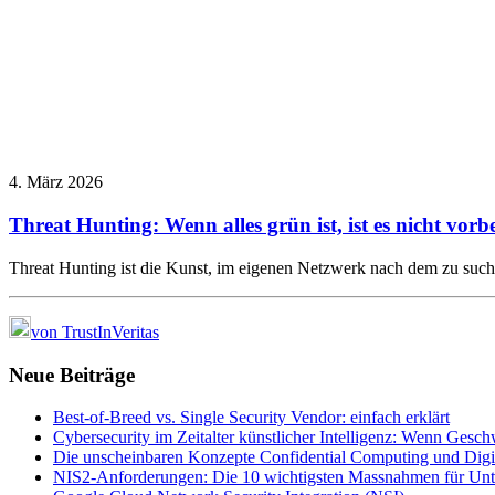
4. März 2026
Threat Hunting: Wenn alles grün ist, ist es nicht vorbe
Threat Hunting ist die Kunst, im eigenen Netzwerk nach dem zu su
von TrustInVeritas
Neue Beiträge
Best-of-Breed vs. Single Security Vendor: einfach erklärt
Cybersecurity im Zeitalter künstlicher Intelligenz: Wenn Gesc
Die unscheinbaren Konzepte Confidential Computing und Digi
NIS2-Anforderungen: Die 10 wichtigsten Massnahmen für Un