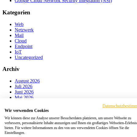
Google Cloud Network Security Integration (NSI)
Kategorien
Web
Netzwerk
Mail
Cloud
Endpoint
IoT
Uncategorized
Archiv
August 2026
Juli 2026
Juni 2026
Mai 2026
April 2026
Datenschutzbestim
März 2026
Wir verwenden Cookies
Februar 2026
Wir können diese zur Analyse unserer Besucherdaten platzieren, um unsere Webseite zu
Januar 2026
verbessern, personalisierte Inhalte anzuzeigen und Ihnen ein großartiges Webseiten-Erlebnis
Dezember 2025
bieten. Für weitere Informationen zu den von uns verwendeten Cookies öffnen Sie die
November 2025
Einstellungen.
Oktober 2025