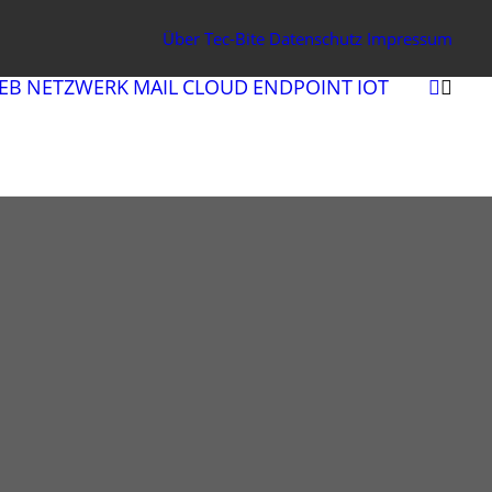
Über Tec-Bite
Datenschutz
Impressum
EB
NETZWERK
MAIL
CLOUD
ENDPOINT
IOT