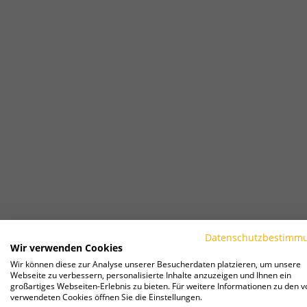
Datenschutzbestimm
Wir verwenden Cookies
Wir können diese zur Analyse unserer Besucherdaten platzieren, um unsere
Webseite zu verbessern, personalisierte Inhalte anzuzeigen und Ihnen ein
großartiges Webseiten-Erlebnis zu bieten. Für weitere Informationen zu den v
verwendeten Cookies öffnen Sie die Einstellungen.