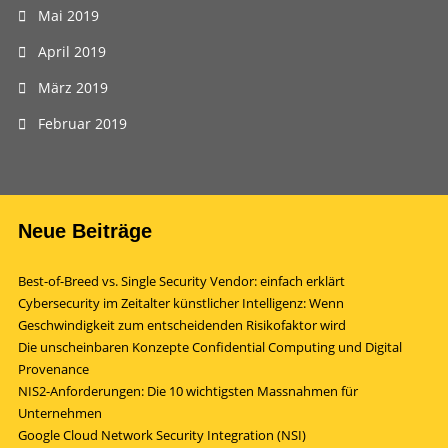
Mai 2019
April 2019
März 2019
Februar 2019
Neue Beiträge
Best-of-Breed vs. Single Security Vendor: einfach erklärt
Cybersecurity im Zeitalter künstlicher Intelligenz: Wenn
Geschwindigkeit zum entscheidenden Risikofaktor wird
Die unscheinbaren Konzepte Confidential Computing und Digital
Provenance
NIS2-Anforderungen: Die 10 wichtigsten Massnahmen für
Unternehmen
Google Cloud Network Security Integration (NSI)