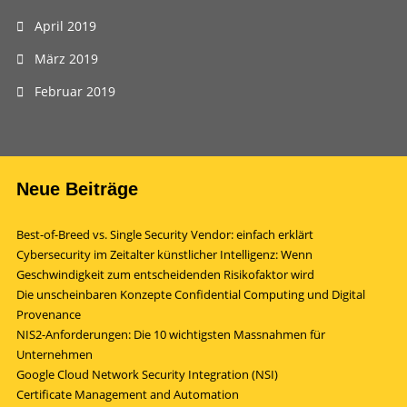
April 2019
März 2019
Februar 2019
Neue Beiträge
Best-of-Breed vs. Single Security Vendor: einfach erklärt
Cybersecurity im Zeitalter künstlicher Intelligenz: Wenn
Geschwindigkeit zum entscheidenden Risikofaktor wird
Die unscheinbaren Konzepte Confidential Computing und Digital
Provenance
NIS2-Anforderungen: Die 10 wichtigsten Massnahmen für
Unternehmen
Google Cloud Network Security Integration (NSI)
Certificate Management and Automation