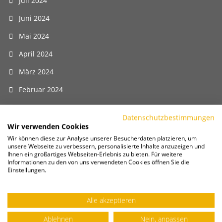
Juli 2024
Juni 2024
Mai 2024
April 2024
März 2024
Februar 2024
Januar 2024
Datenschutzbestimmungen
Dezember 2023
Wir verwenden Cookies
Wir können diese zur Analyse unserer Besucherdaten platzieren, um
November 2023
unsere Webseite zu verbessern, personalisierte Inhalte anzuzeigen und
Ihnen ein großartiges Webseiten-Erlebnis zu bieten. Für weitere
Oktober 2023
Informationen zu den von uns verwendeten Cookies öffnen Sie die
Einstellungen.
September 2023
August 2023
Alle akzeptieren
Juli 2023
Ablehnen
Nein, anpassen