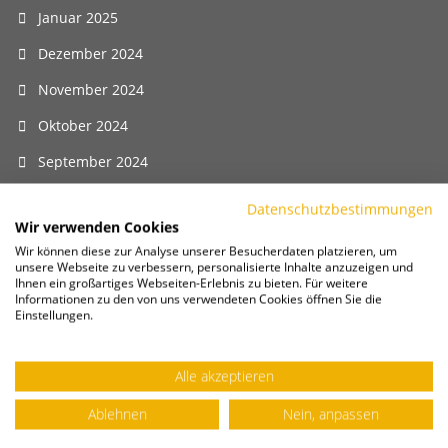
Januar 2025
Dezember 2024
November 2024
Oktober 2024
September 2024
August 2024
Datenschutzbestimmungen
Wir verwenden Cookies
Juli 2024
Wir können diese zur Analyse unserer Besucherdaten platzieren, um
unsere Webseite zu verbessern, personalisierte Inhalte anzuzeigen und
Juni 2024
Ihnen ein großartiges Webseiten-Erlebnis zu bieten. Für weitere
Informationen zu den von uns verwendeten Cookies öffnen Sie die
Mai 2024
Einstellungen.
April 2024
Alle akzeptieren
März 2024
Februar 2024
Ablehnen
Nein, anpassen