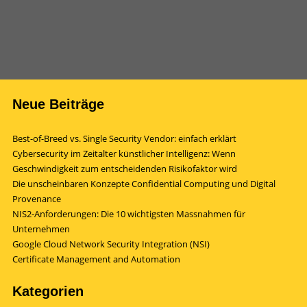
Neue Beiträge
Best-of-Breed vs. Single Security Vendor: einfach erklärt
Cybersecurity im Zeitalter künstlicher Intelligenz: Wenn
Geschwindigkeit zum entscheidenden Risikofaktor wird
Die unscheinbaren Konzepte Confidential Computing und Digital
Provenance
NIS2-Anforderungen: Die 10 wichtigsten Massnahmen für
Unternehmen
Google Cloud Network Security Integration (NSI)
Certificate Management and Automation
Kategorien