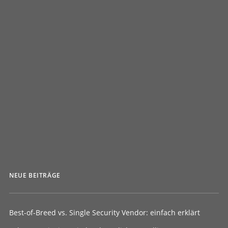
Vulnerability Scans: Auf der Jagd nach
digitalen Einfallstoren
Vulnerability Scanning, oder besser: Vulnerability
Management sollte eigentlich standardmässig von
allen…
von The_Unicorn
NEUE BEITRÄGE
Best-of-Breed vs. Single Security Vendor: einfach erklärt