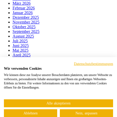
März 2026
Februar 2026
Januar 2026
Dezember 2025
November 2025
Oktober 2025
September 2025
August 2025
Juli 2025
Juni 2025
Mai 2025
April 2025
März 2025
Datenschutzbestimmungen
Februar 2025
Wir verwenden Cookies
Januar 2025
Dezember 2024
Wir können diese zur Analyse unserer Besucherdaten platzieren, um unsere Webseite zu
November 2024
verbessern, personalisierte Inhalte anzuzeigen und Ihnen ein großartiges Webseiten-
Oktober 2024
Erlebnis zu bieten. Für weitere Informationen zu den von uns verwendeten Cookies
öffnen Sie die Einstellungen.
September 2024
August 2024
Juli 2024
Juni 2024
Alle akzeptieren
Mai 2024
April 2024
Ablehnen
Nein, anpassen
März 2024