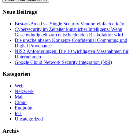
Neue Beiträge
Best-of-Breed vs. Single Security Vendor: einfach erklärt
Cybersecurity im Zeitalter künstlicher Intelligenz: Wenn
Geschwindigkeit zum entscheidenden Risikofaktor wird
Die unscheinbaren Konzepte Confidential Computing und
Digital Provenance
NIS2-Anforderungen: Die 10 wichtigsten Massnahmen für
Unternehmen
Google Cloud Network Security Integration (NSI)
Kategorien
Web
Netzwerk
Mail
Cloud
Endpoint
IoT
Uncategorized
Archiv