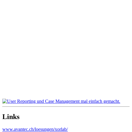
Links
www.avantec.ch/loesungen/xorlab/