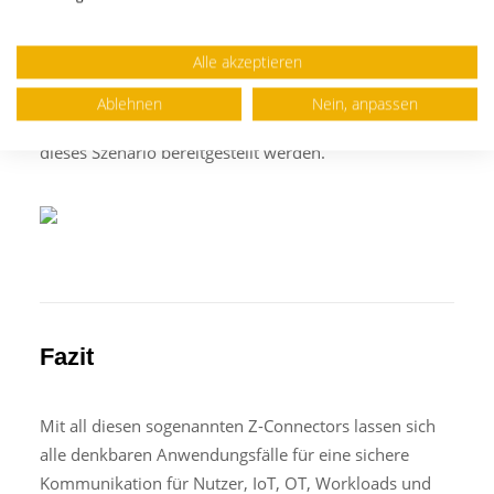
Im Falle einer Katastrophe muss die Firewall so
Alle akzeptieren
konfiguriert werden, dass die Clients von aussen auf
die Service-Edge zugreifen können. Es wird
Ablehnen
Nein, anpassen
empfohlen, dass nur kritische Anwendungen für
dieses Szenario bereitgestellt werden.
Fazit
Mit all diesen sogenannten Z-Connectors lassen sich
alle denkbaren Anwendungsfälle für eine sichere
Kommunikation für Nutzer, IoT, OT, Workloads und