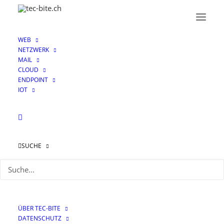
WEB
NETZWERK
MAIL
CLOUD
ENDPOINT
IOT
SUCHE
Zero Trust Remote
Access und SD-WAN –
Teil 1
ÜBER TEC-BITE
DATENSCHUTZ