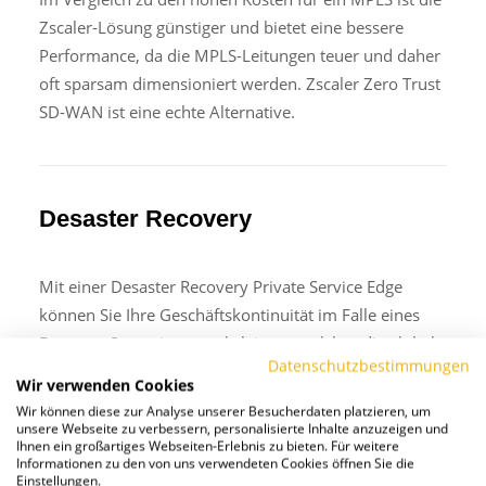
Zscaler-Lösung günstiger und bietet eine bessere
Performance, da die MPLS-Leitungen teuer und daher
oft sparsam dimensioniert werden. Zscaler Zero Trust
SD-WAN ist eine echte Alternative.
Desaster Recovery
Mit einer Desaster Recovery Private Service Edge
können Sie Ihre Geschäftskontinuität im Falle eines
Desaster-Szenarios gewährleisten, welches die globale
Datenschutzbestimmungen
Zscaler Cloud-Infrastruktur beeinträchtigt.
Wir verwenden Cookies
Wir können diese zur Analyse unserer Besucherdaten platzieren, um
Die Private Service Edge wird in Ihrem Firmennetz
unsere Webseite zu verbessern, personalisierte Inhalte anzuzeigen und
platziert und die Notfallkonfiguration wird vorgängig
Ihnen ein großartiges Webseiten-Erlebnis zu bieten. Für weitere
Informationen zu den von uns verwendeten Cookies öffnen Sie die
über das Admin-Portal vorgenommen.
Einstellungen.