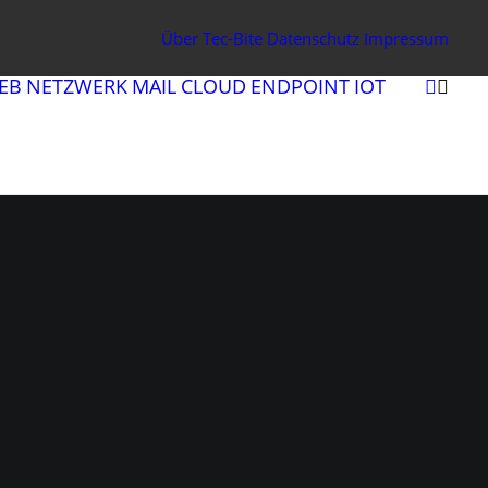
Über Tec-Bite
Datenschutz
Impressum
EB
NETZWERK
MAIL
CLOUD
ENDPOINT
IOT