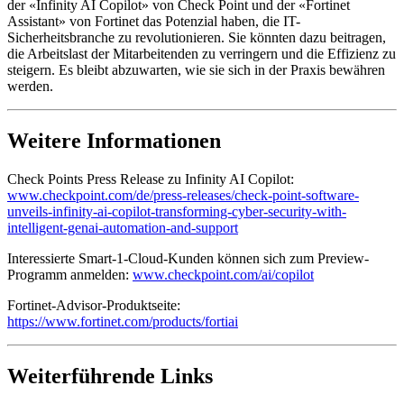
der «Infinity AI Copilot» von Check Point und der «Fortinet
Assistant» von Fortinet das Potenzial haben, die IT-
Sicherheitsbranche zu revolutionieren. Sie könnten dazu beitragen,
die Arbeitslast der Mitarbeitenden zu verringern und die Effizienz zu
steigern. Es bleibt abzuwarten, wie sie sich in der Praxis bewähren
werden.
Weitere Informationen
Check Points Press Release zu Infinity AI Copilot:
www.checkpoint.com/de/press-releases/check-point-software-
unveils-infinity-ai-copilot-transforming-cyber-security-with-
intelligent-genai-automation-and-support
Interessierte Smart-1-Cloud-Kunden können sich zum Preview-
Programm anmelden:
www.checkpoint.com/ai/copilot
Fortinet-Advisor-Produktseite:
https://www.fortinet.com/products/fortiai
Weiterführende Links