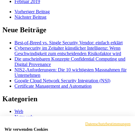
Februar 2019
Vorheriger Beitrag
Nächster Beitrag
Neue Beiträge
Best-of-Breed vs. Single Security Vendor: einfach erklärt
Cybersecurity im Zeitalter künstlicher Intelligenz: Wenn
Geschwindigkeit zum entscheidenden Risikofaktor wird
Die unscheinbaren Konzepte Confidential Computing und
Digital Provenance
NIS2-Anforderungen: Die 10 wichtigsten Massnahmen für
Unternehmen
Google Cloud Network Security Integration (NSI)
Certificate Management and Automation
Kategorien
Web
Netzwerk
Mail
Datenschutzbestimmungen
Cloud
Wir verwenden Cookies
Endpoint