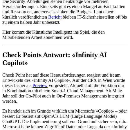
Die Security-Abteilungen stehen heutzutage vor mehreren
Herausforderungen. Einerseits gibt es einen Mangel an Fachkräften
und Ressourcen, andererseits sinken die Budgets. Laut einem
kürzlich veröffentlichten
Bericht
bleiben IT-Sicherheitsstellen oft bis
zu einem halben Jahr unbesetzt.
Hier kommt die Künstliche Intelligenz ins Spiel, die den
Mitarbeitenden Arbeit abnehmen wird.
Check Points Antwort: «Infinity AI
Copilot»
Check Point hat auf diese Herausforderungen reagiert und ist am
Entwickeln des «Infinity AI Copilot». Auf der CPX in Wien wurde
dieser bisher als
Preview
vorgestellt. Aktuell läuft die Funktion nur
in Kombination mit einem Smart-1 Cloud Management. Ab Mitte
Jahr soll der Co-Pilot auch in On-Premises Managements integriert
werden.
Es handelt sich im Grunde wirklich um Microsofts «Copilot» – oder
besser: Er basiert auf OpenAIs LLM (Large Language Model)
ChatGPT. Die Implementierung soll von Grund auf sicher sein, d.h.
Microsoft habe keinen Zugriff auf Daten oder Logs, da der «Infinity