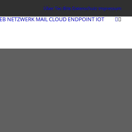
Über Tec-Bite
Datenschutz
Impressum
EB
NETZWERK
MAIL
CLOUD
ENDPOINT
IOT