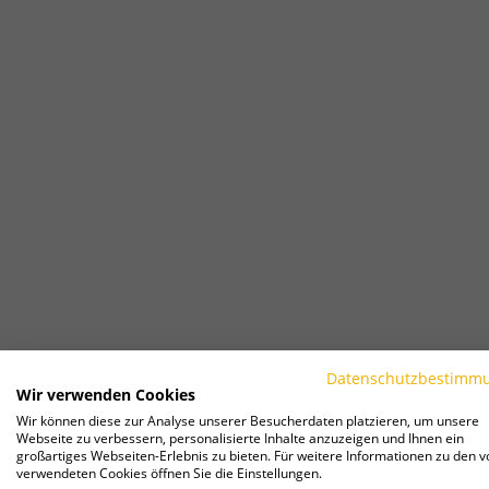
Datenschutzbestimm
Wir verwenden Cookies
Wir können diese zur Analyse unserer Besucherdaten platzieren, um unsere
Webseite zu verbessern, personalisierte Inhalte anzuzeigen und Ihnen ein
großartiges Webseiten-Erlebnis zu bieten. Für weitere Informationen zu den v
verwendeten Cookies öffnen Sie die Einstellungen.