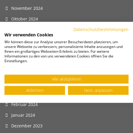
November 2024
Oktober 2024
Datenschutzbestimmungen
September 2024
Wir verwenden Cookies
August 2024
Wir können diese zur Analyse unserer Besucherdaten platzieren, um
unsere Webseite zu verbessern, personalisierte Inhalte anzuzeigen und
Juli 2024
Ihnen ein großartiges Webseiten-Erlebnis zu bieten. Für weitere
Informationen zu den von uns verwendeten Cookies öffnen Sie die
Einstellungen.
Juni 2024
Mai 2024
Alle akzeptieren
April 2024
Ablehnen
Nein, anpassen
März 2024
Februar 2024
Januar 2024
Dezember 2023