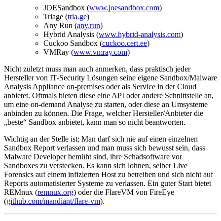
JOESandbox (
www.joesandbox.com
)
Triage (
tria.ge
)
Any Run (
any.run
)
Hybrid Analysis (
www.hybrid-analysis.com
)
Cuckoo Sandbox (
cuckoo.cert.ee
)
VMRay (
www.vmray.com
)
Nicht zuletzt muss man auch anmerken, dass praktisch jeder
Hersteller von IT-Security Lösungen seine eigene Sandbox/Malware
Analysis Appliance on-premises oder als Service in der Cloud
anbietet. Oftmals bieten diese eine API oder andere Schnittstelle an,
um eine on-demand Analyse zu starten, oder diese an Umsysteme
anbinden zu können. Die Frage, welcher Hersteller/Anbieter die
„beste“ Sandbox anbietet, kann man so nicht beantworten.
Wichtig an der Stelle ist; Man darf sich nie auf einen einzelnen
Sandbox Report verlassen und man muss sich bewusst sein, dass
Malware Developer bemüht sind, ihre Schadsoftware vor
Sandboxes zu verstecken. Es kann sich lohnen, selber Live
Forensics auf einem infizierten Host zu betreiben und sich nicht auf
Reports automatisierter Systeme zu verlassen. Ein guter Start bietet
REMnux (
remnux.org
) oder die FlareVM von FireEye
(
github.com/mandiant/flare-vm
).