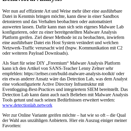
Wer nun auf effiziente Art und Weise mehr über eine ausführbare
Datei in Kenntnis bringen möchte, kann diese in einer Sandbox
detonieren und das Verhalten beobachten oder automatisiert
auswerten lassen. Dafür kann man sich sein eigenes Malware Lab
konfigurieren, oder zu einer bereitgestellten Malware Analysis
Platform greifen. Ziel dieser Methode ist zu beobachten, inwiefern
eine ausführbare Datei ein Host System verändert und welchen
Netzwerk-Traffic verursacht wird (bspw. Kommunikation mit C2
oder weiteren Payload Downloads).
Als Start für seine DIY „Freemium“ Malware Analysis Platform
kann ich den Artikel von SANS-Teacher Lenny Zeltser sehr
empfehlen: https://zeltser.com/build-malware-analysis-toolkit/ oder
ein etwas anderer Ansatz wäre das Detection Lab, was dem Analyst
eine vorkonfigurierte Active Directory Infrastruktur mit
Eventlogging-Best-Practices und integriertem SIEM bereitstellt. Das
Detection Lab kann dann auch nach Belieben mit Malware Analysis
Tools getunt und nach seinen Bedürfnissen erweitert werden:
www.detectionlab.network
Wer zur Online Variante greifen möchte – hat wie so oft – die Qual
der Wahl aus unzähligen Anbietern. Hier ein Auszug einiger meiner
Favoriten: