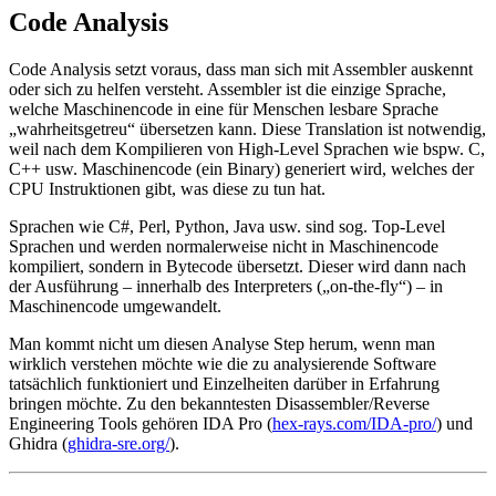
Code Analysis
Code Analysis setzt voraus, dass man sich mit Assembler auskennt
oder sich zu helfen versteht. Assembler ist die einzige Sprache,
welche Maschinencode in eine für Menschen lesbare Sprache
„wahrheitsgetreu“ übersetzen kann. Diese Translation ist notwendig,
weil nach dem Kompilieren von High-Level Sprachen wie bspw. C,
C++ usw. Maschinencode (ein Binary) generiert wird, welches der
CPU Instruktionen gibt, was diese zu tun hat.
Sprachen wie C#, Perl, Python, Java usw. sind sog. Top-Level
Sprachen und werden normalerweise nicht in Maschinencode
kompiliert, sondern in Bytecode übersetzt. Dieser wird dann nach
der Ausführung – innerhalb des Interpreters („on-the-fly“) – in
Maschinencode umgewandelt.
Man kommt nicht um diesen Analyse Step herum, wenn man
wirklich verstehen möchte wie die zu analysierende Software
tatsächlich funktioniert und Einzelheiten darüber in Erfahrung
bringen möchte. Zu den bekanntesten Disassembler/Reverse
Engineering Tools gehören IDA Pro (
hex-rays.com/IDA-pro/
) und
Ghidra (
ghidra-sre.org/
).