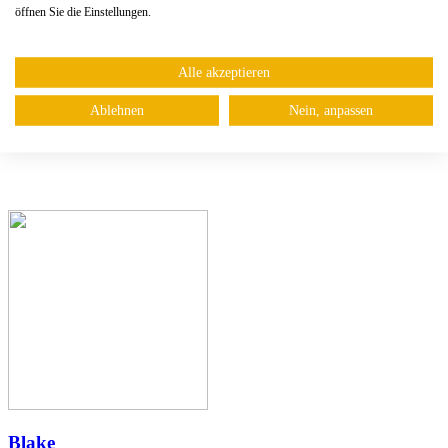
bazaar.abuse.ch
öffnen Sie die Einstellungen.
malshare.com
Alle akzeptieren
github.com/ytisf/theZoo
Ablehnen
Nein, anpassen
Blake