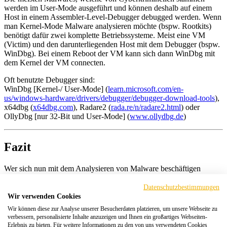
werden im User-Mode ausgeführt und können deshalb auf einem
Host in einem Assembler-Level-Debugger debugged werden. Wenn
man Kernel-Mode Malware analysieren möchte (bspw. Rootkits)
benötigt dafür zwei komplette Betriebssysteme. Meist eine VM
(Victim) und den darunterliegenden Host mit dem Debugger (bspw.
WinDbg). Bei einem Reboot der VM kann sich dann WinDbg mit
dem Kernel der VM connecten.
Oft benutzte Debugger sind:
WinDbg [Kernel-/ User-Mode] (
learn.microsoft.com/en-
us/windows-hardware/drivers/debugger/debugger-download-tools
),
x64dbg (
x64dbg.com
), Radare2 (
rada.re/n/radare2.html
) oder
OllyDbg [nur 32-Bit und User-Mode] (
www.ollydbg.de
)
Fazit
Wer sich nun mit dem Analysieren von Malware beschäftigen
möchte benötigt natürlich noch akkurate Malware – denn Learning
by Doing ist nach wie vor die effektivste Methode sich selber neue
Datenschutzbestimmungen
Skills anzueignen und Erfahrung zu sammeln.
Wir verwenden Cookies
Wir können diese zur Analyse unserer Besucherdaten platzieren, um unsere Webseite zu
virusshare.com
verbessern, personalisierte Inhalte anzuzeigen und Ihnen ein großartiges Webseiten-
Erlebnis zu bieten. Für weitere Informationen zu den von uns verwendeten Cookies