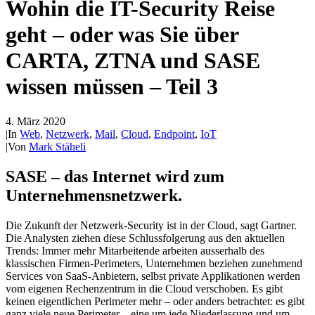
Wohin die IT-Security Reise
geht – oder was Sie über
CARTA, ZTNA und SASE
wissen müssen – Teil 3
4. März 2020
|
In
Web
,
Netzwerk
,
Mail
,
Cloud
,
Endpoint
,
IoT
|
Von
Mark Stäheli
SASE – das Internet wird zum
Unternehmensnetzwerk.
Die Zukunft der Netzwerk-Security ist in der Cloud, sagt Gartner.
Die Analysten ziehen diese Schlussfolgerung aus den aktuellen
Trends: Immer mehr Mitarbeitende arbeiten ausserhalb des
klassischen Firmen-Perimeters, Unternehmen beziehen zunehmend
Services von SaaS-Anbietern, selbst private Applikationen werden
vom eigenen Rechenzentrum in die Cloud verschoben. Es gibt
keinen eigentlichen Perimeter mehr – oder anders betrachtet: es gibt
ganz viele neue Perimeter – eine um jede Niederlassung und um