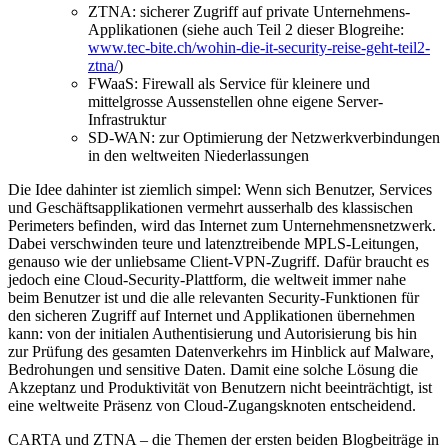
ZTNA: sicherer Zugriff auf private Unternehmens-
Applikationen (siehe auch Teil 2 dieser Blogreihe:
www.tec-bite.ch/wohin-die-it-security-reise-geht-teil2-
ztna/
)
FWaaS: Firewall als Service für kleinere und
mittelgrosse Aussenstellen ohne eigene Server-
Infrastruktur
SD-WAN: zur Optimierung der Netzwerkverbindungen
in den weltweiten Niederlassungen
Die Idee dahinter ist ziemlich simpel: Wenn sich Benutzer, Services
und Geschäftsapplikationen vermehrt ausserhalb des klassischen
Perimeters befinden, wird das Internet zum Unternehmensnetzwerk.
Dabei verschwinden teure und latenztreibende MPLS-Leitungen,
genauso wie der unliebsame Client-VPN-Zugriff. Dafür braucht es
jedoch eine Cloud-Security-Plattform, die weltweit immer nahe
beim Benutzer ist und die alle relevanten Security-Funktionen für
den sicheren Zugriff auf Internet und Applikationen übernehmen
kann: von der initialen Authentisierung und Autorisierung bis hin
zur Prüfung des gesamten Datenverkehrs im Hinblick auf Malware,
Bedrohungen und sensitive Daten. Damit eine solche Lösung die
Akzeptanz und Produktivität von Benutzern nicht beeinträchtigt, ist
eine weltweite Präsenz von Cloud-Zugangsknoten entscheidend.
CARTA und ZTNA – die Themen der ersten beiden Blogbeiträge in