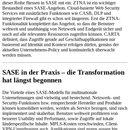
dieser Reihe fliessen in SASE mit ein. ZTNA ist ein wichtiger
Bestandteil eines SASE-Angebots. Cloud-basierte Web Security
Services mit zusätzlichen Funktionen wie CASB, DLP und
integrierter Firewall gibt es schon seit längerem. Erst die ZTNA-
Funktionalität komplettiert das Angebot, so dass die Benutzer
weltweit und unabhängig von Netzwerk und Endgerät sicher und
rasch auf alle relevanten Ressourcen zugreifen können. CARTA
definiert, dass Zugriffe gerade auf Geschäftsapplikationen nur
basierend auf Identität und Kontext erfolgen dürfen, gemäss der
aktuellen Unternehmens-Policy und kontinuierlich überwacht
werden müssen.
SASE in der Praxis – die Transformation
hat längst begonnen
Die Vorteile eines SASE-Modells für multinationale
Unternehmungen sind vielseitig und bestechend. Netzwerk- und
Security-Funktionen bzw. entsprechende Hersteller und Produkte
können konsolidiert werden, werden als Service bezogen, sind rasch
implementiert und skalierbar. Benutzer weltweit profitieren von
besserer Usability und Performanz, sowie Zugriffe auf lokale
Iänderspezifische Inhalte. MPLS-Kosten verschwinden, Client-
VPN-Umgebungen auch. Applikationen sind gegen aussen hin