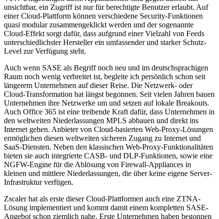
unsichtbar, ein Zugriff ist nur für berechtigte Benutzer erlaubt. Auf
einer Cloud-Plattform können verschiedene Security-Funktionen
quasi modular zusammengeklickt werden und der sogenannte
Cloud-Effekt sorgt dafür, dass aufgrund einer Vielzahl von Feeds
unterschiedlichster Hersteller ein umfassender und starker Schutz-
Level zur Verfügung steht.
Auch wenn SASE als Begriff noch neu und im deutschsprachigen
Raum noch wenig verbreitet ist, begleite ich persönlich schon seit
längerem Unternehmen auf dieser Reise. Die Netzwerk- oder
Cloud-Transformation hat längst begonnen. Seit vielen Jahren bauen
Unternehmen ihre Netzwerke um und setzen auf lokale Breakouts.
Auch Office 365 ist eine treibende Kraft dafür, dass Unternehmen in
den weltweiten Niederlassungen MPLS abbauen und direkt ins
Internet gehen. Anbieter von Cloud-basierten Web-Proxy-Lösungen
ermöglichen diesen weltweiten sicheren Zugang zu Internet und
SaaS-Diensten. Neben den klassischen Web-Proxy-Funktionalitäten
bieten sie auch integrierte CASB- und DLP-Funktionen, sowie eine
NGFW-Engine für die Ablösung von Firewall-Appliances in
kleinen und mittlere Niederlassungen, die über keine eigene Server-
Infrastruktur verfügen.
Zscaler hat als erste dieser Cloud-Plattformen auch eine ZTNA-
Lösung implementiert und kommt damit einem kompletten SASE-
Angebot schon ziemlich nahe. Erste Unternehmen haben begonnen