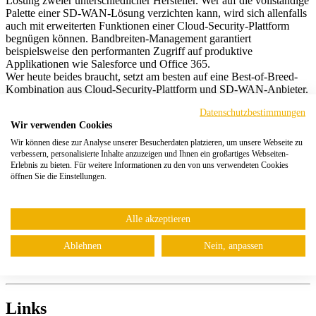
Lösung zweier unterschiedlicher Hersteller. Wer auf die vollständige
Palette einer SD-WAN-Lösung verzichten kann, wird sich allenfalls
auch mit erweiterten Funktionen einer Cloud-Security-Plattform
begnügen können. Bandbreiten-Management garantiert
beispielsweise den performanten Zugriff auf produktive
Applikationen wie Salesforce und Office 365.
Wer heute beides braucht, setzt am besten auf eine Best-of-Breed-
Kombination aus Cloud-Security-Plattform und SD-WAN-Anbieter.
Bei ersterem sind die globale Präsenz der Cloud-Zugangsknoten, die
Datenschutzbestimmungen
Skalierbarkeit der Architektur, das Traffic-Peering mit den
Wir verwenden Cookies
relevanten SaaS- und Cloud-Diensten und die verschiedenen
angebotenen Funktionalitäten entscheidend bei einer Evaluation.
Wir können diese zur Analyse unserer Besucherdaten platzieren, um unsere Webseite zu
Auch nicht zu vernachlässigen ist die DNA des Anbieters – hier
verbessern, personalisierte Inhalte anzuzeigen und Ihnen ein großartiges Webseiten-
unterscheiden sich klassische Software-Firmen und Cloud-first-
Erlebnis zu bieten. Für weitere Informationen zu den von uns verwendeten Cookies
öffnen Sie die Einstellungen.
Anbieter stark.
Gartner hin oder her, der Weg ist bereits das Ziel. An CARTA,
ZTNA und SASE werden Unternehmen nicht vorbeikommen.
Alle akzeptieren
Gerade Unternehmen mit weltweiten Niederlassungen, mobilen
Mitarbeitenden und einer Cloud-Strategie tun gut daran, sich bereits
Ablehnen
Nein, anpassen
gestern mit diesen Ansätzen auseinanderzusetzen und erste Schritte
in diese Richtung zu unternehmen.
Links