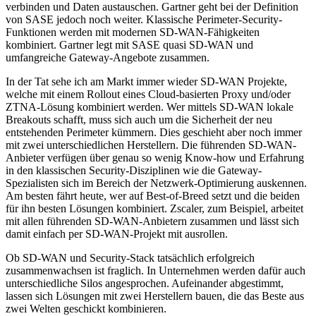
verbinden und Daten austauschen. Gartner geht bei der Definition
von SASE jedoch noch weiter. Klassische Perimeter-Security-
Funktionen werden mit modernen SD-WAN-Fähigkeiten
kombiniert. Gartner legt mit SASE quasi SD-WAN und
umfangreiche Gateway-Angebote zusammen.
In der Tat sehe ich am Markt immer wieder SD-WAN Projekte,
welche mit einem Rollout eines Cloud-basierten Proxy und/oder
ZTNA-Lösung kombiniert werden. Wer mittels SD-WAN lokale
Breakouts schafft, muss sich auch um die Sicherheit der neu
entstehenden Perimeter kümmern. Dies geschieht aber noch immer
mit zwei unterschiedlichen Herstellern. Die führenden SD-WAN-
Anbieter verfügen über genau so wenig Know-how und Erfahrung
in den klassischen Security-Disziplinen wie die Gateway-
Spezialisten sich im Bereich der Netzwerk-Optimierung auskennen.
Am besten fährt heute, wer auf Best-of-Breed setzt und die beiden
für ihn besten Lösungen kombiniert. Zscaler, zum Beispiel, arbeitet
mit allen führenden SD-WAN-Anbietern zusammen und lässt sich
damit einfach per SD-WAN-Projekt mit ausrollen.
Ob SD-WAN und Security-Stack tatsächlich erfolgreich
zusammenwachsen ist fraglich. In Unternehmen werden dafür auch
unterschiedliche Silos angesprochen. Aufeinander abgestimmt,
lassen sich Lösungen mit zwei Herstellern bauen, die das Beste aus
zwei Welten geschickt kombinieren.