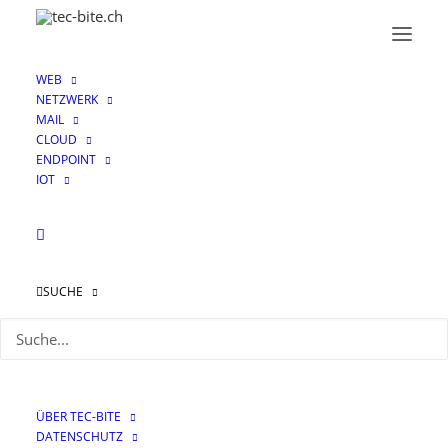
WEB
NETZWERK
MAIL
CLOUD
ENDPOINT
IOT
Socken stopfen, aber
wie? Vulnerability
SUCHE
Management 1x1
11. NOVEMBER 2021
|
IN
NETZWERK
|
VON
MARKUS GRAF
ÜBER TEC-BITE
DATENSCHUTZ