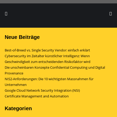
Neue Beiträge
Best-of-Breed vs. Single Security Vendor: einfach erklärt
Cybersecurity im Zeitalter künstlicher Intelligenz: Wenn
Geschwindigkeit zum entscheidenden Risikofaktor wird
Die unscheinbaren Konzepte Confidential Computing und Digital
Provenance
NIS2-Anforderungen: Die 10 wichtigsten Massnahmen für
Unternehmen
Google Cloud Network Security Integration (NSI)
Certificate Management and Automation
Kategorien